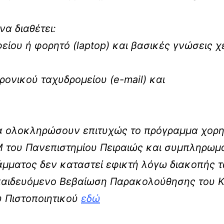
α διαθέτει:
ίου ή φορητό (laptop) και βασικές γνώσεις χ
ονικού ταχυδρομείου (e-mail) και
 ολοκληρώσουν επιτυχώς το πρόγραμμα χορηγ
Μ του Πανεπιστημίου Πειραιώς και συμπληρωμ
μματος δεν καταστεί εφικτή λόγω διακοπής τ
κπαιδευόμενο Βεβαίωση Παρακολούθησης του ΚΕ
υ Πιστοποιητικού
εδώ