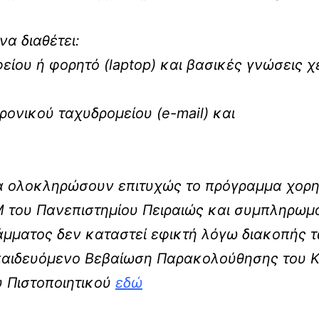
α διαθέτει:
ίου ή φορητό (laptop) και βασικές γνώσεις χ
ονικού ταχυδρομείου (e-mail) και
 ολοκληρώσουν επιτυχώς το πρόγραμμα χορηγ
Μ του Πανεπιστημίου Πειραιώς και συμπληρωμ
μματος δεν καταστεί εφικτή λόγω διακοπής τ
κπαιδευόμενο Βεβαίωση Παρακολούθησης του ΚΕ
υ Πιστοποιητικού
εδώ